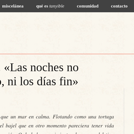
miscelánea
qué es
tanyible
comunidad
contacto
. «Las noches no
 ni los días fin»
 que un mar en calma. Flotando como una tortuga
el bajel que en otro momento pareciera tener vida