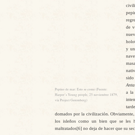
civil
pepi
regr
de v
nue
holo
y un
nave
masa
nati
sido
Anta
Pepino de mar: Esto se come (Fuente:
a l
Harper’s Young people, 25 noviembre 1879,
inte
vía Project Gutemberg)
tard
domados por la civilización. Obviamente, 
los isleños como un bien que se les h
maltratados[6] no deja de hacer que su se