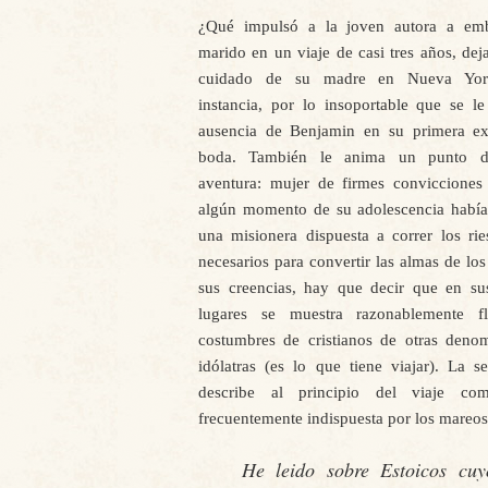
¿Qué impulsó a la joven autora a em
marido en un viaje de casi tres años, dej
cuidado de su madre en Nueva Yor
instancia, por lo insoportable que se l
ausencia de Benjamin en su primera exp
boda. También le anima un punto d
aventura: mujer de firmes convicciones 
algún momento de su adolescencia había
una misionera dispuesta a correr los ri
necesarios para convertir las almas de lo
sus creencias, hay que decir que en sus
lugares se muestra razonablemente f
costumbres de cristianos de otras deno
idólatras (es lo que tiene viajar). La s
describe al principio del viaje c
frecuentemente indispuesta por los mareos
He leido sobre Estoicos cuy