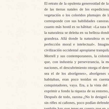
El retrato de la opulenta generosidad de la
de las tierras natales de los expedicio
vegetación o los coloridos plumajes de l
corresponde con sus habilidades canoras
cuanto más hostil es su hábitat: «La raza
la naturaleza se deleita en su belleza do
grandeza. Allá donde la naturaleza es e
perfección moral e intelectual». Imagi
civilización occidental apropiarse tranqui
Morrell y sus contemporaneos, la coloni
que, con industria y perseverancia, la m
naciones, el descubrimiento otorga el der
sea el de los aborígenes», aborígenes 
habitaban, eran poco tenidas en cuenta
conquistadores, vaya. Era, a la vista del
exprimir a fondo la riqueza de su entorno
Después de todo, razona ¿No lo designó e
sin rifles ni cañones, poco podían defender
también hay que tener en cuenta que en al