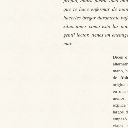
propia, ahora pierde toda ani
que te hace enfermar de mar
hacerles bregar duramente bajo
situaciones como esta las noc
gentil lector, tienes un enemi
mar.
Dicen q
alterna
mano, b
de
Abb
original
en una 
menos, 
explica
largos 
empezó 
viajes