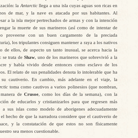
ización: la
Antarctic
llega a una isla cuyas aguas son ricas en
nos de mar, y la nave es atacada por sus habitantes. Al
esar a la isla mejor pertrechados de armas y con la intención
engar la muerte de sus marineros (así como de intentar de
vo proveerse con un buen cargamento de la preciada
turia), los tripulantes consiguen mantener a raya a los nativos
o de ellos, de aspecto un tanto inusual, se acerca hacia la
: se trata de
Shaw
, uno de los marineros que sobrevivió a la
cre y había vivido desde entonces como esclavo de los
vos. El relato de sus penalidades denota lo intolerable que ha
 su cautiverio. En cambio, más adelante en el viaje, la
rctic
toma como cautivos a varios polinesios (que nombran,
a manera de
Crusoe
, como los días de la semana), con la
nción de educarlos y cristianizarlos para que regresen más
e a sus islas como modelo de aborigenes adecuadamente
el hecho de que la narradora considere que el cautiverio de
ace, y la constatación de que estos no son físicamente
cuestro sea menos cuestionable.