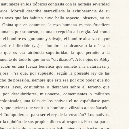
 naturaleza en los trópicos contrasta con la norteña severidad
narios. Morrell describe maravillada la exhuberancia de su
as aves que las habitan cuyo bello aspecto, observa, no se
. Opina que en contraste, la raza humana es más fructífera
 humana, por supuesto, es una excepción a la regla. Así como
nde el hombre es ignorante y salvaje, el hombre alcanza mayor
steril e inflexible (…) el hombre ha alcanzado la más alta
no que es esa atribuida superioridad la que permite a la
lamente de todo lo que no es “civilizado”. A los ojos de Abby
zación es una fuerza benéfica que somete a la naturaleza y
ejora, «Ya que, por supuesto, según la presente ley de las
echo de posesión, siempre que esta sea por otro poder que no
cuyas leyes, costumbres o derechos sobre el terreno que
 por descubridores, misioneros, comerciantes o militares
 colonizador, una falta de los nativos el no espabilarse para
, y que tuviera que venir un hombre civilizado a enseñárselo.
l Todopoderoso para ser el rey de la creación? Los nativos,
 la opinión de sus propios dioses al respecto. Por otra parte,
gunas islas de estos mares sus habitantes no le hacían ascos