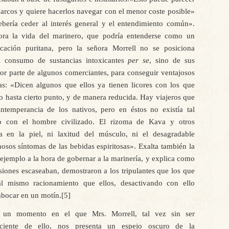
arcos y quiere hacerlos navegar con el menor coste posible»
ebería ceder al interés general y el entendimiento común».
ora la vida del marinero, que podría entenderse como un
ación puritana, pero la señora Morrell no se posiciona
el consumo de sustancias intoxicantes
per se
, sino de sus
 por parte de algunos comerciantes, para conseguir ventajosos
nas: «Dicen algunos que ellos ya tienen licores con los que
o hasta cierto punto, y de manera reducida. Hay viajeros que
temperancia de los nativos, pero en éstos no existía tal
to con el hombre civilizado. El rizoma de Kava y otros
 en la piel, ni laxitud del músculo, ni el desagradable
osos síntomas de las bebidas espiritosas». Exalta también la
 ejemplo a la hora de gobernar a la marinería, y explica como
iones escaseaban, demostraron a los tripulantes que los que
al mismo racionamiento que ellos, desactivando con ello
mbocar en un motín.[5]
 un momento en el que Mrs. Morrell, tal vez sin ser
ciente de ello, nos presenta un espejo oscuro de la