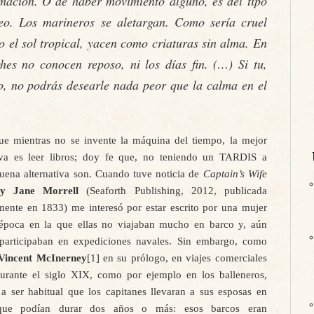
mación. O de haber movimiento alguno, es del tipo
eo. Los marineros se aletargan. Como sería cruel
 el sol tropical, yacen como criaturas sin alma. En
hes no conocen reposo, ni los días fin. (…) Si tu,
go, no podrás desearle nada peor que la calma en el
ue mientras no se invente la máquina del tiempo, la mejor
tiva es leer libros; doy fe que, no teniendo un TARDIS a
uena alternativa son. Cuando tuve noticia de
Captain’s Wife
y Jane Morrell
(Seaforth Publishing, 2012, publicada
mente en 1833) me interesó por estar escrito por una mujer
época en la que ellas no viajaban mucho en barco y, aún
participaban en expediciones navales. Sin embargo, como
Vincent McInerney
[1] en su prólogo, en viajes comerciales
durante el siglo XIX, como por ejemplo en los balleneros,
a ser habitual que los capitanes llevaran a sus esposas en
 que podían durar dos años o más: esos barcos eran