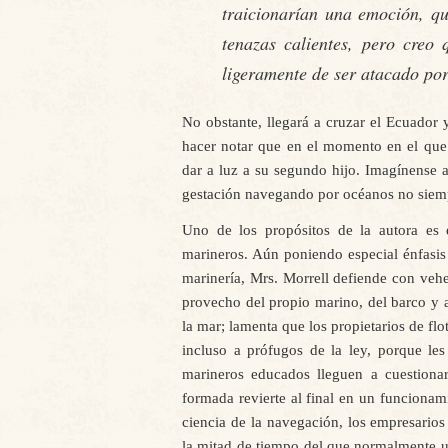
traicionarían una emoción, qu
tenazas calientes, pero creo
ligeramente de ser atacado po
No obstante, llegará a cruzar el Ecuador
hacer notar que en el momento en el que
dar a luz a su segundo hijo. Imagínense
gestación navegando por océanos no sie
Uno de los propósitos de la autora es 
marineros. Aún poniendo especial énfasis 
marinería, Mrs. Morrell defiende con ve
provecho del propio marino, del barco y a
la mar; lamenta que los propietarios de flo
incluso a prófugos de la ley, porque le
marineros educados lleguen a cuestionar
formada revierte al final en un funcionam
ciencia de la navegación, los empresarios
la mitad de tiempo del que normalmente us