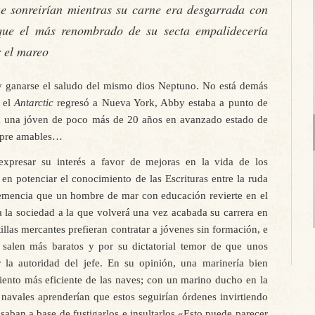
e sonreirían mientras su carne era desgarrada con
 que el más renombrado de su secta empalidecería
r el mareo
 y ganarse el saludo del mismo dios Neptuno. No está demás
 el
Antarctic
regresó a Nueva York, Abby estaba a punto de
 a una jóven de poco más de 20 años en avanzado estado de
mpre amables…
expresar su interés a favor de mejoras en la vida de los
en potenciar el conocimiento de las Escrituras entre la ruda
hemencia que un hombre de mar con educación revierte en el
 la sociedad a la que volverá una vez acabada su carrera en
tillas mercantes prefieran contratar a jóvenes sin formación, e
s salen más baratos y por su dictatorial temor de que unos
 la autoridad del jefe. En su opinión, una marinería bien
iento más eficiente de las naves; con un marino ducho en la
 navales aprenderían que estos seguirían órdenes invirtiendo
aban a base de fustigarlos e insultarlos.«Esto puede parecer