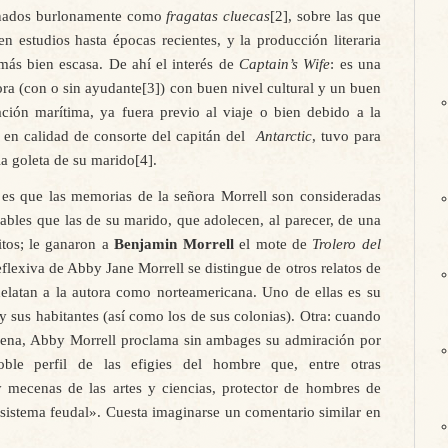
ados burlonamente como
fragatas cluecas
[2], sobre las que
en estudios hasta épocas recientes, y la producción literaria
 más bien escasa. De ahí el interés de
Captain’s Wife
: es una
ora (con o sin ayudante[3]) con buen nivel cultural y un buen
ación marítima, ya fuera previo al viaje o bien debido a la
, en calidad de consorte del capitán del
Antarctic
, tuvo para
la goleta de su marido[4].
rto es que las memorias de la señora Morrell son consideradas
iables que las de su marido, que adolecen, al parecer, de una
itos; le ganaron a
Benjamin Morrell
el mote de
Trolero del
flexiva de Abby Jane Morrell se distingue de otros relatos de
delatan a la autora como norteamericana. Uno de ellas es su
 y sus habitantes (así como los de sus colonias). Otra: cuando
Helena, Abby Morrell proclama sin ambages su admiración por
oble perfil de las efigies del hombre que, entre otras
mecenas de las artes y ciencias, protector de hombres de
l sistema feudal». Cuesta imaginarse un comentario similar en