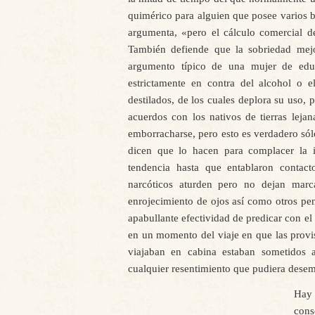
quimérico para alguien que posee varios b
argumenta, «pero el cálculo comercial d
También defiende que la sobriedad mej
argumento típico de una mujer de educ
estrictamente en contra del alcohol o 
destilados, de los cuales deplora su uso,
acuerdos con los nativos de tierras leja
emborracharse, pero esto es verdadero sól
dicen que lo hacen para complacer la in
tendencia hasta que entablaron contac
narcóticos aturden pero no dejan marca
enrojecimiento de ojos así como otros pen
apabullante efectividad de predicar con el
en un momento del viaje en que las provis
viajaban en cabina estaban sometidos 
cualquier resentimiento que pudiera dese
Hay
cons