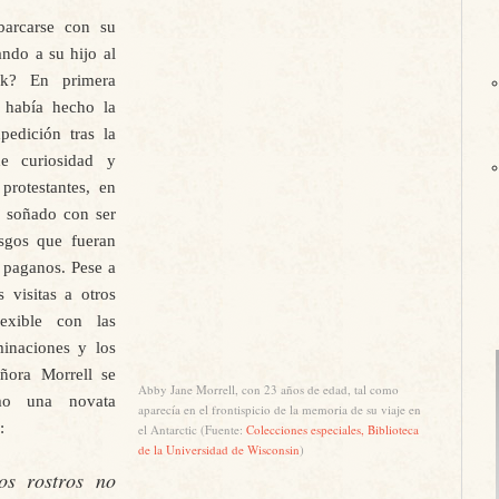
barcarse con su
ando a su hijo al
k? En primera
e había hecho la
edición tras la
e curiosidad y
protestantes, en
 soñado con ser
esgos que fueran
s paganos. Pese a
 visitas a otros
lexible con las
minaciones y los
eñora Morrell se
Abby Jane Morrell, con 23 años de edad, tal como
omo una novata
aparecía en el frontispicio de la memoria de su viaje en
:
el Antarctic (Fuente:
Colecciones especiales, Biblioteca
de la Universidad de Wisconsin
)
os rostros no