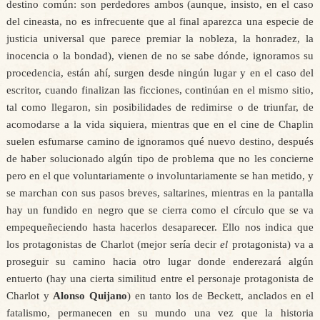
destino común: son perdedores ambos (aunque, insisto, en el caso
del cineasta, no es infrecuente que al final aparezca una especie de
justicia universal que parece premiar la nobleza, la honradez, la
inocencia o la bondad), vienen de no se sabe dónde, ignoramos su
procedencia, están ahí, surgen desde ningún lugar y en el caso del
escritor, cuando finalizan las ficciones, continúan en el mismo sitio,
tal como llegaron, sin posibilidades de redimirse o de triunfar, de
acomodarse a la vida siquiera, mientras que en el cine de Chaplin
suelen esfumarse camino de ignoramos qué nuevo destino, después
de haber solucionado algún tipo de problema que no les concierne
pero en el que voluntariamente o involuntariamente se han metido, y
se marchan con sus pasos breves, saltarines, mientras en la pantalla
hay un fundido en negro que se cierra como el círculo que se va
empequeñeciendo hasta hacerlos desaparecer. Ello nos indica que
los protagonistas de Charlot (mejor sería decir
el
protagonista) va a
proseguir su camino hacia otro lugar donde enderezará algún
entuerto (hay una cierta similitud entre el personaje protagonista de
Charlot y
Alonso Quijano
) en tanto los de Beckett, anclados en el
fatalismo, permanecen en su mundo una vez que la historia