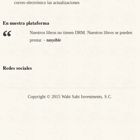
correo electrónico las actualizaciones
En nuestra plataforma
Nuestros libros no tienen DRM. Nuestros libros se pueden
Apostamos por nuestra economía. Nos comprometemos a
prestar.
pagar los impuestos en los países en los que vendemos.
- tanyible
-
tanyible
Redes sociales
Copyright © 2015 Wabi Sabi Investments, S.C.