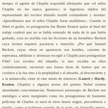
tiempo, el agente de Chaplin respondió afirmando que «el señor
Chaplin no lee nunca guiones»; la ingeniosa réplica del
representante del escritor irlandés resultó contundente y mordaz:
«Ignorábamos que el señor Chaplin fuese analfabeto». Cuando se
filmó el guión, su protagonista fue Buster Keaton quien al final del
rodaje confesó que no se había enterado de nada de lo que había
grabado, cosa no insólita con las ficciones de un hermético Beckett
cuya lectura requiere paciencia e intuición. ¿Por qué Samuel
Beckett, cuyas obras en apariencia son hostiles, carentes de
esperanza, nihilistas y abstrusas escogió a Chaplin para protagonizar
Film
? Los escritos del irlandés, si uno escarba en ellos
cuidadosamente, encierran una buena dosis de humor que no
conduce a la risa sino a la perplejidad y al absurdo, al desconcierto y
a la melancolía; entre el cine mudo de entonces (
Laurel
y
Hardy
,
Keaton
, Chaplin) y algunos textos del premio Nobel existen
abundantes concomitancias. Numerosos personajes de Beckett son
mendigos o seres marginales como los protagonistas de bastantes
películas de Charlot; ni unos ni otros tienen origen, procedencia o
familia, como si hubiesen surgido de la nada, sin biografía previa,