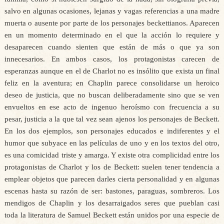
salvo en algunas ocasiones, lejanas y vagas referencias a una madre
muerta o ausente por parte de los personajes beckettianos. Aparecen
en un momento determinado en el que la acción lo requiere y
desaparecen cuando sienten que están de más o que ya son
innecesarios. En ambos casos, los protagonistas carecen de
esperanzas aunque en el de Charlot no es insólito que exista un final
feliz en la aventura; en Chaplin parece consolidarse un heroico
deseo de justicia, que no buscan deliberadamente sino que se ven
envueltos en ese acto de ingenuo heroísmo con frecuencia a su
pesar, justicia a la que tal vez sean ajenos los personajes de Beckett.
En los dos ejemplos, son personajes educados e indiferentes y el
humor que subyace en las películas de uno y en los textos del otro,
es una comicidad triste y amarga. Y existe otra complicidad entre los
protagonistas de Charlot y los de Beckett: suelen tener tendencia a
emplear objetos que parecen darles cierta personalidad y en algunas
escenas hasta su razón de ser: bastones, paraguas, sombreros. Los
mendigos de Chaplin y los desarraigados seres que pueblan casi
toda la literatura de Samuel Beckett están unidos por una especie de