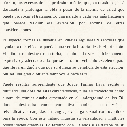
párrafo, los excesos de una profesión médica que, en ocasiones, está
destinada a prolongar la vida a pesar de la merma de salud que
pueda provocar el tratamiento, una paradoja cada vez más frecuente
que parece valorar esa extensión por encima de otras
consideraciones.
El aspecto formal se sustenta en viñetas regulares y sencillas que
ayudan a que el lector pueda entrar en la historia desde el principio.
El dibujo ni destaca ni estorba, siendo a la vez suficientemente
expresivo y adecuado a lo que se narra, un vehículo excelente para
que fluya un guión que por su dureza se beneficia de esta elección.
Sin ser una gran dibujante tampoco le hace falta.
Puede resultar sorprendente que Joyce Farmer haya escrito y
dibujado una obra de estas características, pues su trayectoria como
autora de cómics estaba cimentada en el underground de los 70,
donde destacaba como combativa feminista con viñetas
reivindicativas cargadas un lenguaje y carga sexual controvertidos
para la época. Con este trabajo muestra su versatilidad y múltiples
posibilidades creativas. Lo terminó con 73 años y se trataba de su