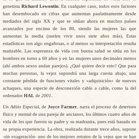
genetista
Richard Lewontin
. En cualquier caso, todos esos factores
han desembocado en cifras que aumentan paulatinamente desde
mediados del siglo XX y que se sitúan ahora en muchos países
avanzados por encima de los 80, siendo las mujeres las que
aumentan la media (suelen vivir unos siete años más). Estas
estadísticas son algo engañosas, o al menos su interpretación resulta
matizable. Las esperanza de vida con buena salud se sitúa en los
hombres en torno a 60 años y en las mujeres unos decimales menos
(ahí ambos sexos andan parejos). ¿Qué quiere decir esto? Que para
muchas personas, la vejez supondrá una larga cuesta abajo, una
constante pérdida de funciones vitales y «adquisición» de nuevos
achaques, una especie de desconexión cable a cable, como la del
ordenador
HAL
de
2001
.
Un Adiós Especia
l, de
Joyce Farmer
, narra el proceso de deterioro
físico y mental de una pareja de ancianos, los últimos cuatro años de
vida de los que fueron su padre y su madrastra, pues está basado en
su propia experiencia. La obra, realizada durante trece años, supone
-sin exageración- uno de los mejores retratos de la vejez que se han