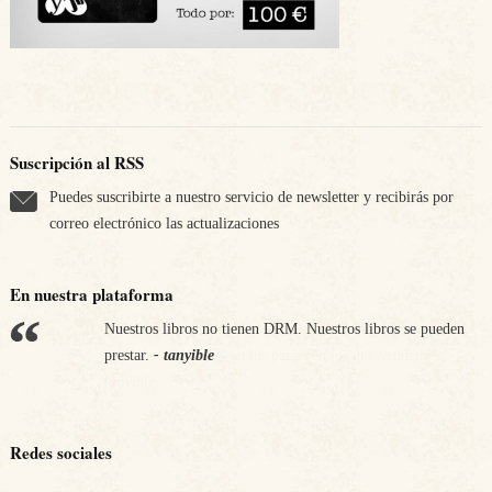
Suscripción al RSS
Puedes suscribirte a nuestro servicio de newsletter y recibirás por
correo electrónico las actualizaciones
En nuestra plataforma
Nuestros libros no tienen DRM. Nuestros libros se pueden
Apostamos por nuestra economía. Nos comprometemos a
prestar.
pagar los impuestos en los países en los que vendemos.
- tanyible
-
tanyible
Redes sociales