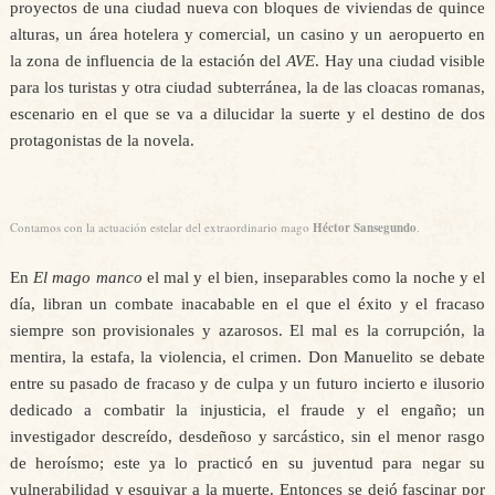
proyectos de una ciudad nueva con bloques de viviendas de quince
alturas, un área hotelera y comercial, un casino y un aeropuerto en
la zona de influencia de la estación del
AVE
. Hay una ciudad visible
para los turistas y otra ciudad subterránea, la de las cloacas romanas,
escenario en el que se va a dilucidar la suerte y el destino de dos
protagonistas de la novela.
Contamos con la actuación estelar del extraordinario mago
Héctor Sansegundo
.
En
El mago manco
el mal y el bien, inseparables como la noche y el
día, libran un combate inacabable en el que el éxito y el fracaso
siempre son provisionales y azarosos. El mal es la corrupción, la
mentira, la estafa, la violencia, el crimen. Don Manuelito se debate
entre su pasado de fracaso y de culpa y un futuro incierto e ilusorio
dedicado a combatir la injusticia, el fraude y el engaño; un
investigador descreído, desdeñoso y sarcástico, sin el menor rasgo
de heroísmo; este ya lo practicó en su juventud para negar su
vulnerabilidad y esquivar a la muerte. Entonces se dejó fascinar por