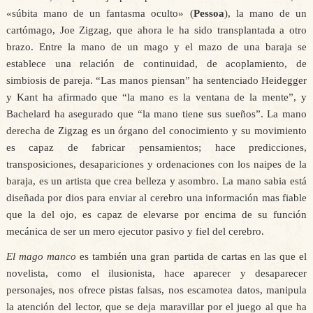
«súbita mano de un fantasma oculto» (
Pessoa
), la mano de un
cartómago, Joe Zigzag, que ahora le ha sido transplantada a otro
brazo. Entre la mano de un mago y el mazo de una baraja se
establece una relación de continuidad, de acoplamiento, de
simbiosis de pareja. “Las manos piensan” ha sentenciado Heidegger
y Kant ha afirmado que “la mano es la ventana de la mente”, y
Bachelard ha asegurado que “la mano tiene sus sueños”. La mano
derecha de Zigzag es un órgano del conocimiento y su movimiento
es capaz de fabricar pensamientos; hace predicciones,
transposiciones, desapariciones y ordenaciones con los naipes de la
baraja, es un artista que crea belleza y asombro. La mano sabia está
diseñada por dios para enviar al cerebro una información mas fiable
que la del ojo, es capaz de elevarse por encima de su función
mecánica de ser un mero ejecutor pasivo y fiel del cerebro.
El mago manco
es también una gran partida de cartas en las que el
novelista, como el ilusionista, hace aparecer y desaparecer
personajes, nos ofrece pistas falsas, nos escamotea datos, manipula
la atención del lector, que se deja maravillar por el juego al que ha