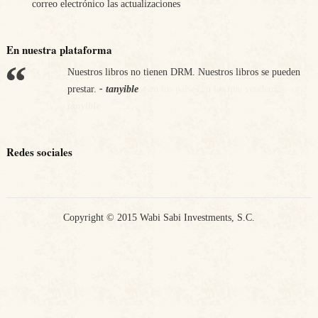
correo electrónico las actualizaciones
En nuestra plataforma
Nuestros libros no tienen DRM. Nuestros libros se pueden
Apostamos por nuestra economía. Nos comprometemos a
prestar.
pagar los impuestos en los países en los que vendemos.
- tanyible
-
tanyible
Redes sociales
Copyright © 2015 Wabi Sabi Investments, S.C.