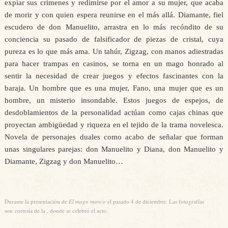
expiar sus crímenes y redimirse por el amor a su mujer, que acaba
de morir y con quien espera reunirse en el más allá. Diamante, fiel
escudero de don Manuelito, arrastra en lo más recóndito de su
conciencia su pasado de falsificador de piezas de cristal, cuya
pureza es lo que más ama. Un tahúr, Zigzag, con manos adiestradas
para hacer trampas en casinos, se torna en un mago honrado al
sentir la necesidad de crear juegos y efectos fascinantes con la
baraja. Un hombre que es una mujer, Fano, una mujer que es un
hombre, un misterio insondable. Estos juegos de espejos, de
desdoblamientos de la personalidad actúan como cajas chinas que
proyectan ambigüedad y riqueza en el tejido de la trama novelesca.
Novela de personajes duales como acabo de señalar que forman
unas singulares parejas: don Manuelito y Diana, don Manuelito y
Diamante, Zigzag y don Manuelito…
Durante la presentación de
El mago manco
el pasado 4 de diciembre. Las fotografías
son cortesía de la , donde se celebró el acto.