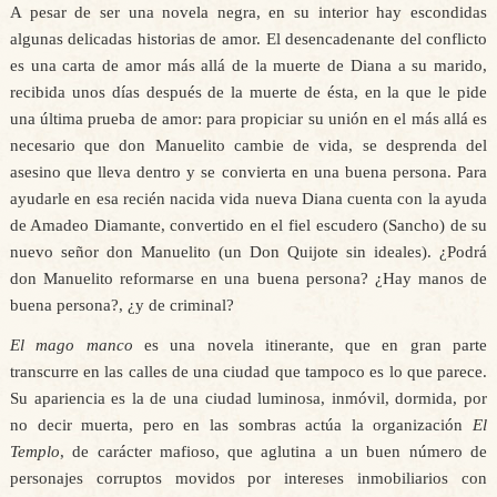
A pesar de ser una novela negra, en su interior hay escondidas
algunas delicadas historias de amor. El desencadenante del conflicto
es una carta de amor más allá de la muerte de Diana a su marido,
recibida unos días después de la muerte de ésta, en la que le pide
una última prueba de amor: para propiciar su unión en el más allá es
necesario que don Manuelito cambie de vida, se desprenda del
asesino que lleva dentro y se convierta en una buena persona. Para
ayudarle en esa recién nacida vida nueva Diana cuenta con la ayuda
de Amadeo Diamante, convertido en el fiel escudero (Sancho) de su
nuevo señor don Manuelito (un Don Quijote sin ideales). ¿Podrá
don Manuelito reformarse en una buena persona? ¿Hay manos de
buena persona?, ¿y de criminal?
El mago manco
es una novela itinerante, que en gran parte
transcurre en las calles de una ciudad que tampoco es lo que parece.
Su apariencia es la de una ciudad luminosa, inmóvil, dormida, por
no decir muerta, pero en las sombras actúa la organización
El
Templo
, de carácter mafioso, que aglutina a un buen número de
personajes corruptos movidos por intereses inmobiliarios con