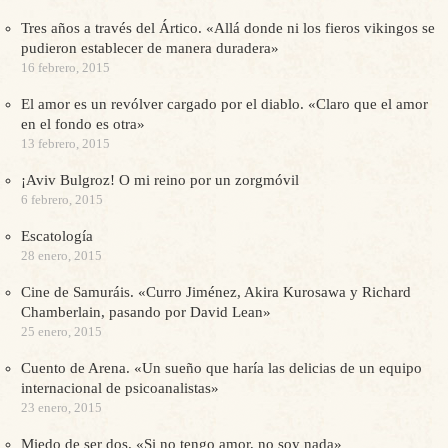
Tres años a través del Ártico. «Allá donde ni los fieros vikingos se
pudieron establecer de manera duradera»
16 febrero, 2015
El amor es un revólver cargado por el diablo. «Claro que el amor
en el fondo es otra»
13 febrero, 2015
¡Aviv Bulgroz! O mi reino por un zorgmóvil
6 febrero, 2015
Escatología
28 enero, 2015
Cine de Samuráis. «Curro Jiménez, Akira Kurosawa y Richard
Chamberlain, pasando por David Lean»
25 enero, 2015
Cuento de Arena. «Un sueño que haría las delicias de un equipo
internacional de psicoanalistas»
23 enero, 2015
Miedo de ser dos. «Si no tengo amor, no soy nada»