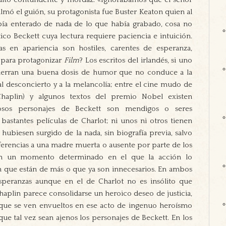
lmó el guión, su protagonista fue Buster Keaton quien al
bía enterado de nada de lo que había grabado, cosa no
ico Beckett cuya lectura requiere paciencia e intuición.
s en apariencia son hostiles, carentes de esperanza,
n para protagonizar
Film
? Los escritos del irlandés, si uno
cierran una buena dosis de humor que no conduce a la
, al desconcierto y a la melancolía; entre el cine mudo de
Chaplin) y algunos textos del premio Nobel existen
osos personajes de Beckett son mendigos o seres
bastantes películas de Charlot; ni unos ni otros tienen
hubiesen surgido de la nada, sin biografía previa, salvo
eferencias a una madre muerta o ausente por parte de los
 en un momento determinado en el que la acción lo
 que están de más o que ya son innecesarios. En ambos
esperanzas aunque en el de Charlot no es insólito que
 Chaplin parece consolidarse un heroico deseo de justicia,
que se ven envueltos en ese acto de ingenuo heroísmo
 que tal vez sean ajenos los personajes de Beckett. En los