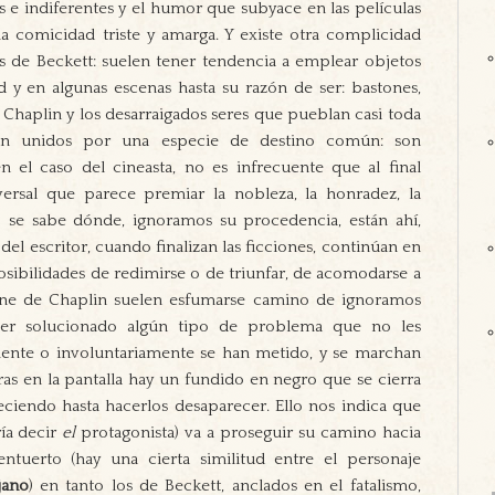
 e indiferentes y el humor que subyace en las películas
na comicidad triste y amarga. Y existe otra complicidad
os de Beckett: suelen tener tendencia a emplear objetos
d y en algunas escenas hasta su razón de ser: bastones,
Chaplin y los desarraigados seres que pueblan casi toda
stán unidos por una especie de destino común: son
 el caso del cineasta, no es infrecuente que al final
versal que parece premiar la nobleza, la honradez, la
 se sabe dónde, ignoramos su procedencia, están ahí,
del escritor, cuando finalizan las ficciones, continúan en
posibilidades de redimirse o de triunfar, de acomodarse a
 cine de Chaplin suelen esfumarse camino de ignoramos
er solucionado algún tipo de problema que no les
ente o involuntariamente se han metido, y se marchan
ras en la pantalla hay un fundido en negro que se cierra
iendo hasta hacerlos desaparecer. Ello nos indica que
ría decir
el
protagonista) va a proseguir su camino hacia
ntuerto (hay una cierta similitud entre el personaje
jano
) en tanto los de Beckett, anclados en el fatalismo,