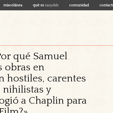
miscelánea
qué es
tanyible
comunidad
contact
¿Por qué Samuel
s obras en
n hostiles, carentes
nihilistas y
ogió a Chaplin para
Film?»