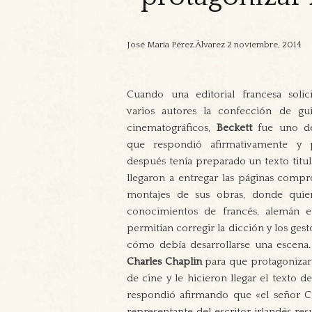
José María Pérez Álvarez
2 noviembre, 2014
Cuando una editorial francesa solic
varios autores la confección de gu
cinematográficos,
Beckett
fue uno de
que respondió afirmativamente y 
después tenía preparado un texto tit
llegaron a entregar las páginas compr
montajes de sus obras, donde quier
conocimientos de francés, alemán e 
permitían corregir la dicción y los gest
cómo debía desarrollarse una escena.
Charles Chaplin
para que protagoniza
de cine y le hicieron llegar el texto 
respondió afirmando que «el señor Ch
representante del escritor irlandés r