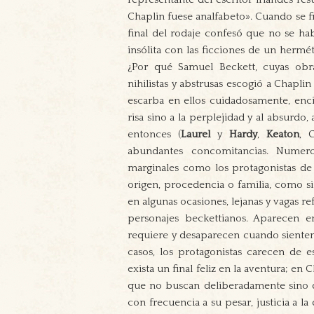
Chaplin fuese analfabeto». Cuando se fi
final del rodaje confesó que no se ha
insólita con las ficciones de un hermét
¿Por qué Samuel Beckett, cuyas obra
nihilistas y abstrusas escogió a Chapli
escarba en ellos cuidadosamente, en
risa sino a la perplejidad y al absurdo
entonces (
Laurel
y
Hardy
,
Keaton
, 
abundantes concomitancias. Numer
marginales como los protagonistas de 
origen, procedencia o familia, como si 
en algunas ocasiones, lejanas y vagas r
personajes beckettianos. Aparecen
requiere y desaparecen cuando sienten
casos, los protagonistas carecen de 
exista un final feliz en la aventura; en
que no buscan deliberadamente sino 
con frecuencia a su pesar, justicia a la