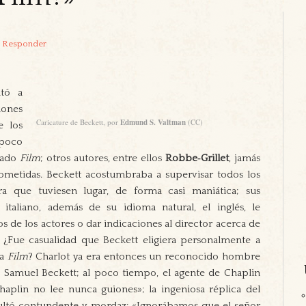
Responder
itó a
iones
Caricature de Beckett, por
Edmund S. Valtman
(CC)
 los
poco
ulado
Film
; otros autores, entre ellos
Robbe‑Grillet
, jamás
ometidas. Beckett acostumbraba a supervisar todos los
a que tuviesen lugar, de forma casi maniática; sus
italiano, además de su idioma natural, el inglés, le
os de los actores o dar indicaciones al director acerca de
 ¿Fue casualidad que Beckett eligiera personalmente a
ra
Film
? Charlot ya era entonces un reconocido hombre
de Samuel Beckett; al poco tiempo, el agente de Chaplin
aplin no lee nunca guiones»; la ingeniosa réplica del
esultó contundente y mordaz: «Ignorábamos que el señor