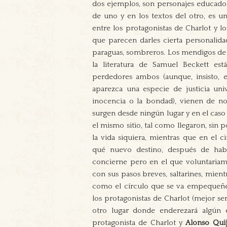
dos ejemplos, son personajes educados
de uno y en los textos del otro, es u
entre los protagonistas de Charlot y l
que parecen darles cierta personalida
paraguas, sombreros. Los mendigos de 
la literatura de Samuel Beckett e
perdedores ambos (aunque, insisto, en
aparezca una especie de justicia uni
inocencia o la bondad), vienen de no
surgen desde ningún lugar y en el caso 
el mismo sitio, tal como llegaron, sin 
la vida siquiera, mientras que en el
qué nuevo destino, después de hab
concierne pero en el que voluntariam
con sus pasos breves, saltarines, mient
como el círculo que se va empequeñec
los protagonistas de Charlot (mejor se
otro lugar donde enderezará algún e
protagonista de Charlot y
Alonso Qui