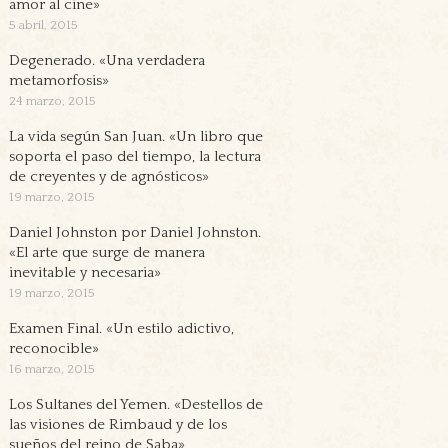
amor al cine»
5 abril, 2015
Degenerado. «Una verdadera
metamorfosis»
24 marzo, 2015
La vida según San Juan. «Un libro que
soporta el paso del tiempo, la lectura
de creyentes y de agnósticos»
19 marzo, 2015
Daniel Johnston por Daniel Johnston.
«El arte que surge de manera
inevitable y necesaria»
19 marzo, 2015
Examen Final. «Un estilo adictivo,
reconocible»
16 marzo, 2015
Los Sultanes del Yemen. «Destellos de
las visiones de Rimbaud y de los
sueños del reino de Saba»