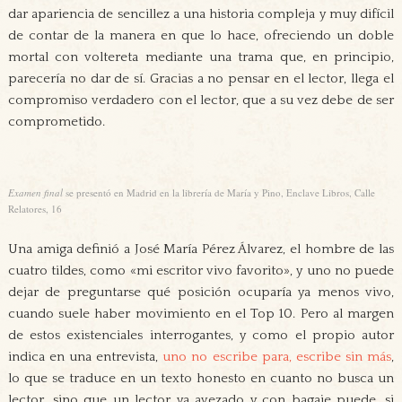
dar apariencia de sencillez a una historia compleja y muy difícil
de contar de la manera en que lo hace, ofreciendo un doble
mortal con voltereta mediante una trama que, en principio,
parecería no dar de sí. Gracias a no pensar en el lector, llega el
compromiso verdadero con el lector, que a su vez debe de ser
comprometido.
Examen final
se presentó en Madrid en la librería de María y Pino, Enclave Libros, Calle
Relatores, 16
Una amiga definió a José María Pérez Álvarez, el hombre de las
cuatro tildes, como «mi escritor vivo favorito», y uno no puede
dejar de preguntarse qué posición ocuparía ya menos vivo,
cuando suele haber movimiento en el Top 10. Pero al margen
de estos existenciales interrogantes, y como el propio autor
indica en una entrevista,
uno no escribe para, escribe sin más
,
lo que se traduce en un texto honesto en cuanto no busca un
lector, sino que un lector ya avezado y con bagaje puede, si