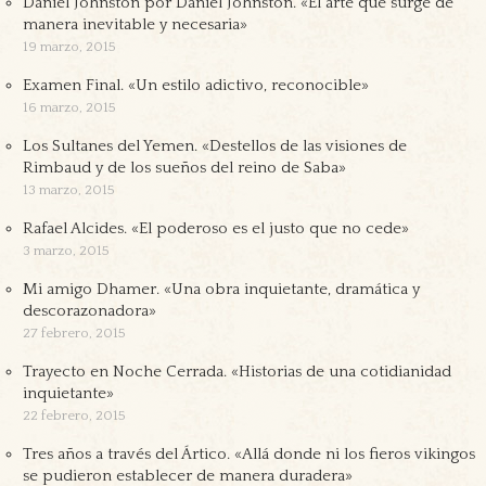
Daniel Johnston por Daniel Johnston. «El arte que surge de
manera inevitable y necesaria»
19 marzo, 2015
Examen Final. «Un estilo adictivo, reconocible»
16 marzo, 2015
Los Sultanes del Yemen. «Destellos de las visiones de
Rimbaud y de los sueños del reino de Saba»
13 marzo, 2015
Rafael Alcides. «El poderoso es el justo que no cede»
3 marzo, 2015
Mi amigo Dhamer. «Una obra inquietante, dramática y
descorazonadora»
27 febrero, 2015
Trayecto en Noche Cerrada. «Historias de una cotidianidad
inquietante»
22 febrero, 2015
Tres años a través del Ártico. «Allá donde ni los fieros vikingos
se pudieron establecer de manera duradera»