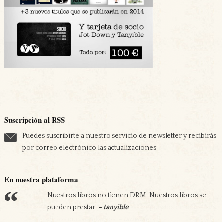
Suscripción al RSS
Puedes suscribirte a nuestro servicio de newsletter y recibirás
por correo electrónico las actualizaciones
En nuestra plataforma
Nuestros libros no tienen DRM. Nuestros libros se
Apostamos por nuestra economía. Nos
pueden prestar.
comprometemos a pagar los impuestos en los países
- tanyible
en los que vendemos.
- tanyible