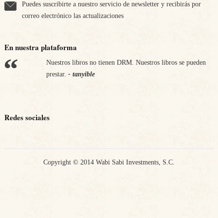
Puedes suscribirte a nuestro servicio de newsletter y recibirás por
correo electrónico las actualizaciones
En nuestra plataforma
Nuestros libros no tienen DRM. Nuestros libros se pueden
Apostamos por nuestra economía. Nos comprometemos a
prestar.
pagar los impuestos en los países en los que vendemos.
- tanyible
-
tanyible
Redes sociales
Copyright © 2014 Wabi Sabi Investments, S.C.