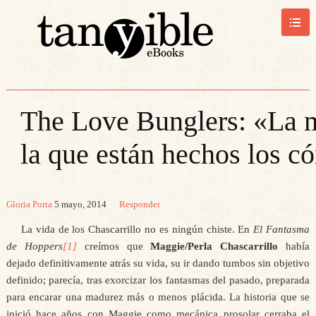
The Love Bunglers: «La m
la que están hechos los c
Gloria Porta
5 mayo, 2014
Responder
La vida de los Chascarrillo no es ningún chiste. En
El Fantasma
de Hoppers
[1]
creímos que
Maggie/Perla Chascarrillo
había
dejado definitivamente atrás su vida, su ir dando tumbos sin objetivo
definido; parecía, tras exorcizar los fantasmas del pasado, preparada
para encarar una madurez más o menos plácida. La historia que se
inició hace años con Maggie como mecánica prosolar cerraba el