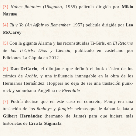
[3]
Nubes flotantes
(
Ukigumo
, 1955) película dirigida por
Mikio
Naruse
[4]
Tu y Yo
(
An Affair to Remember
, 1957) película dirigida por
Leo
McCarey
[5]
Con la giganta Alarma y las reconstituidas Ti-Girls, en
El Retorno
de las Ti-Girls: Dios y Ciencia
, publicado en castellano por
Ediciones La Cúpula en 2012
[6]
Dan DeCarlo
, el dibujante que definió el look clásico de los
cómics de
Archie
, y una influencia innnegable en la obra de los
Hermanos Hernández: Hoppers no deja de ser una traslación punk-
rock y suburbano-Angelina de
Riverdale
[7]
Podría decirse que en este caso en concreto, Penny era una
traslación de los
fanboys
y
fangirls
pelmas que le daban la lata a
Gilbert Hernández
(hermano de Jaime) para que hiciera más
historietas de
Errata Stigmata