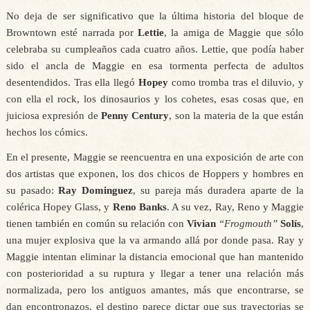
No deja de ser significativo que la última historia del bloque de
Browntown esté narrada por
Lettie
, la amiga de Maggie que sólo
celebraba su cumpleaños cada cuatro años. Lettie, que podía haber
sido el ancla de Maggie en esa tormenta perfecta de adultos
desentendidos. Tras ella llegó
Hopey
como tromba tras el diluvio, y
con ella el rock, los dinosaurios y los cohetes, esas cosas que, en
juiciosa expresión de
Penny Century
, son la materia de la que están
hechos los cómics.
En el presente, Maggie se reencuentra en una exposición de arte con
dos artistas que exponen, los dos chicos de Hoppers y hombres en
su pasado:
Ray Dominguez
, su pareja más duradera aparte de la
colérica Hopey Glass, y
Reno Banks
. A su vez, Ray, Reno y Maggie
tienen también en común su relación con
Vivian
“Frogmouth”
Solís
,
una mujer explosiva que la va armando allá por donde pasa. Ray y
Maggie intentan eliminar la distancia emocional que han mantenido
con posterioridad a su ruptura y llegar a tener una relación más
normalizada, pero los antiguos amantes, más que encontrarse, se
dan encontronazos, el destino parece dictar que sus trayectorias se