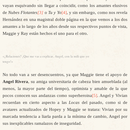
vayan esquivando sin llegar a coincidir, como los amantes elusivos
de
Nubes Flotantes
[3]
o
Tu y Yo
[4]
, y sin embargo, como nos revela
Hernández en una magistral doble página en la que vemos a los dos
amantes a lo largo de los años desde sus respectivos puntos de vista,
Maggie y Ray están hechos el uno para el otro.
«¿Relaciones? ¡Que me vas a explicar, Angel, con la mili que yo
tengo!»
No todo van a ser desencuentros, ya que Maggie tiene el apoyo de
Angel Rivera
, su amiga universitaria de cabeza bien amueblada (al
menos, la mayor parte del tiempo), optimista y amable de la que
pocos conocen sus andanzas como superheroina
[5]
. Angel y Vivian
recuerdan en cierto aspecto a las
Locas
del pasado, como si de
avatares actualizados de Hopey y Maggie se tratara: Vivian por su
marcada tendencia a liarla parda a la mínima de cambio, Angel por
sus inexplicables ramalazos de inseguridad.