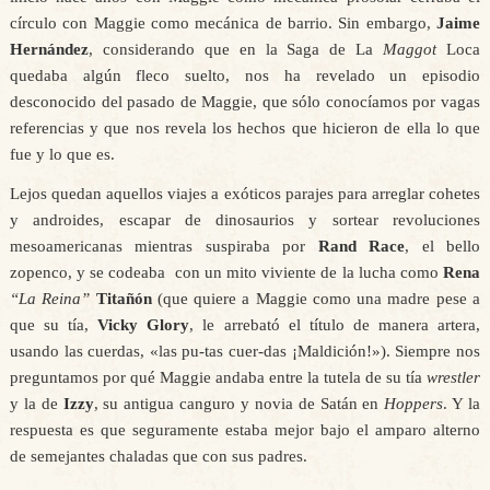
círculo con Maggie como mecánica de barrio. Sin embargo,
Jaime
Hernández
, considerando que en la Saga de La
Maggot
Loca
quedaba algún fleco suelto, nos ha revelado un episodio
desconocido del pasado de Maggie, que sólo conocíamos por vagas
referencias y que nos revela los hechos que hicieron de ella lo que
fue y lo que es.
Lejos quedan aquellos viajes a exóticos parajes para arreglar cohetes
y androides, escapar de dinosaurios y sortear revoluciones
mesoamericanas mientras suspiraba por
Rand Race
, el bello
zopenco, y se codeaba con un mito viviente de la lucha como
Rena
“La Reina”
Titañón
(que quiere a Maggie como una madre pese a
que su tía,
Vicky Glory
, le arrebató el título de manera artera,
usando las cuerdas, «las pu-tas cuer-das ¡Maldición!»). Siempre nos
preguntamos por qué Maggie andaba entre la tutela de su tía
wrestler
y la de
Izzy
, su antigua canguro y novia de Satán en
Hoppers
. Y la
respuesta es que seguramente estaba mejor bajo el amparo alterno
de semejantes chaladas que con sus padres.