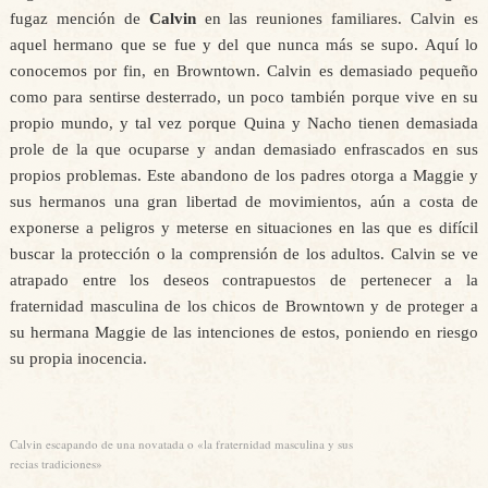
fugaz mención de
Calvin
en las reuniones familiares. Calvin es
aquel hermano que se fue y del que nunca más se supo. Aquí lo
conocemos por fin, en Browntown. Calvin es demasiado pequeño
como para sentirse desterrado, un poco también porque vive en su
propio mundo, y tal vez porque Quina y Nacho tienen demasiada
prole de la que ocuparse y andan demasiado enfrascados en sus
propios problemas. Este abandono de los padres otorga a Maggie y
sus hermanos una gran libertad de movimientos, aún a costa de
exponerse a peligros y meterse en situaciones en las que es difícil
buscar la protección o la comprensión de los adultos. Calvin se ve
atrapado entre los deseos contrapuestos de pertenecer a la
fraternidad masculina de los chicos de Browntown y de proteger a
su hermana Maggie de las intenciones de estos, poniendo en riesgo
su propia inocencia.
Calvin escapando de una novatada o «la fraternidad masculina y sus
recias tradiciones»