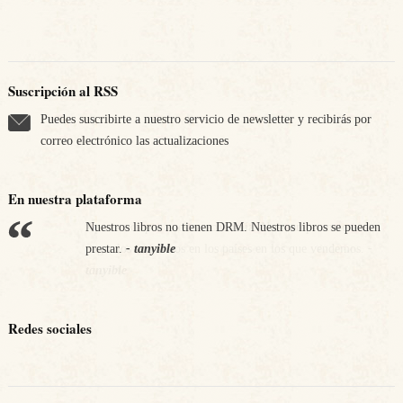
Suscripción al RSS
Puedes suscribirte a nuestro servicio de newsletter y recibirás por
correo electrónico las actualizaciones
En nuestra plataforma
Nuestros libros no tienen DRM. Nuestros libros se pueden
Apostamos por nuestra economía. Nos comprometemos a
prestar.
pagar los impuestos en los países en los que vendemos.
- tanyible
-
tanyible
Redes sociales