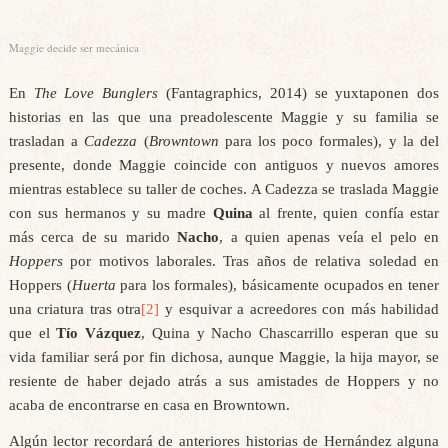
Maggie decide ser mecánica
En
The Love Bunglers
(Fantagraphics, 2014) se yuxtaponen dos
historias en las que una preadolescente Maggie y su familia se
trasladan a
Cadezza
(
Browntown
para los poco formales), y la del
presente, donde Maggie coincide con antiguos y nuevos amores
mientras establece su taller de coches. A Cadezza se traslada Maggie
con sus hermanos y su madre
Quina
al frente, quien confía estar
más cerca de su marido
Nacho
, a quien apenas veía el pelo en
Hoppers
por motivos laborales. Tras años de relativa soledad en
Hoppers (
Huerta
para los formales), básicamente ocupados en tener
una criatura tras otra
[2]
y esquivar a acreedores con más habilidad
que el
Tío Vázquez
, Quina y Nacho Chascarrillo esperan que su
vida familiar será por fin dichosa, aunque Maggie, la hija mayor, se
resiente de haber dejado atrás a sus amistades de Hoppers y no
acaba de encontrarse en casa en Browntown.
Algún lector recordará de anteriores historias de Hernández alguna