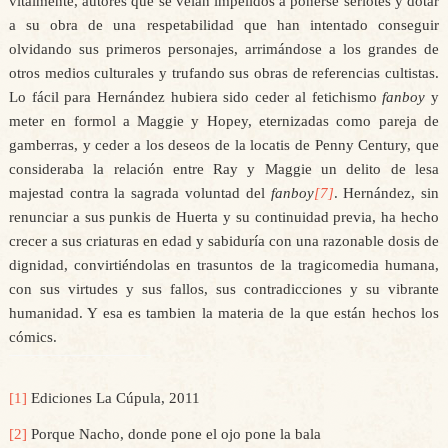
vitalmente, autores que se veían impelidos a ponerse seriotes y dotar
a su obra de una respetabilidad que han intentado conseguir
olvidando sus primeros personajes, arrimándose a los grandes de
otros medios culturales y trufando sus obras de referencias cultistas.
Lo fácil para Hernández hubiera sido ceder al fetichismo
fanboy
y
meter en formol a Maggie y Hopey, eternizadas como pareja de
gamberras, y ceder a los deseos de la locatis de Penny Century, que
consideraba la relación entre Ray y Maggie un delito de lesa
majestad contra la sagrada voluntad del
fanboy
[7]
. Hernández, sin
renunciar a sus punkis de Huerta y su continuidad previa, ha hecho
crecer a sus criaturas en edad y sabiduría con una razonable dosis de
dignidad, convirtiéndolas en trasuntos de la tragicomedia humana,
con sus virtudes y sus fallos, sus contradicciones y su vibrante
humanidad. Y esa es tambien la materia de la que están hechos los
cómics.
[1]
Ediciones La Cúpula, 2011
[2]
Porque Nacho, donde pone el ojo pone la bala