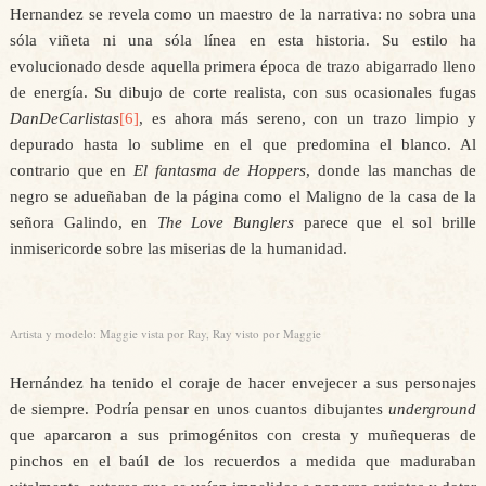
Hernandez se revela como un maestro de la narrativa: no sobra una
sóla viñeta ni una sóla línea en esta historia. Su estilo ha
evolucionado desde aquella primera época de trazo abigarrado lleno
de energía. Su dibujo de corte realista, con sus ocasionales fugas
DanDeCarlistas
[6]
, es ahora más sereno, con un trazo limpio y
depurado hasta lo sublime en el que predomina el blanco. Al
contrario que en
El fantasma de Hoppers
, donde las manchas de
negro se adueñaban de la página como el Maligno de la casa de la
señora Galindo, en
The Love Bunglers
parece que el sol brille
inmisericorde sobre las miserias de la humanidad.
Artista y modelo: Maggie vista por Ray, Ray visto por Maggie
Hernández ha tenido el coraje de hacer envejecer a sus personajes
de siempre. Podría pensar en unos cuantos dibujantes
underground
que aparcaron a sus primogénitos con cresta y muñequeras de
pinchos en el baúl de los recuerdos a medida que maduraban