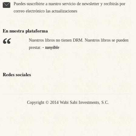
Puedes suscribirte a nuestro servicio de newsletter y recibirás por
correo electrónico las actualizaciones
En nuestra plataforma
Nuestros libros no tienen DRM. Nuestros libros se pueden
Apostamos por nuestra economía. Nos comprometemos a
prestar.
pagar los impuestos en los países en los que vendemos.
- tanyible
-
tanyible
Redes sociales
Copyright © 2014 Wabi Sabi Investments, S.C.