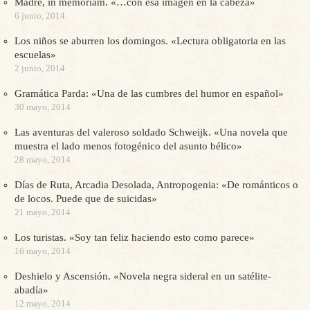
Madre, in memoriam. «…con esa imagen en la cabeza»
6 junio, 2014
Los niños se aburren los domingos. «Lectura obligatoria en las
escuelas»
2 junio, 2014
Gramática Parda: «Una de las cumbres del humor en español»
30 mayo, 2014
Las aventuras del valeroso soldado Schweijk. «Una novela que
muestra el lado menos fotogénico del asunto bélico»
28 mayo, 2014
Días de Ruta, Arcadia Desolada, Antropogenia: «De románticos o
de locos. Puede que de suicidas»
21 mayo, 2014
Los turistas. «Soy tan feliz haciendo esto como parece»
16 mayo, 2014
Deshielo y Ascensión. «Novela negra sideral en un satélite-
abadía»
12 mayo, 2014