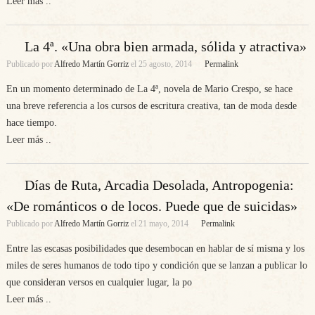
Leer más ..
La 4ª. «Una obra bien armada, sólida y atractiva»
Publicado por
Alfredo Martín Gorriz
el
25 agosto, 2014
Permalink
En un momento determinado de La 4ª, novela de Mario Crespo, se hace
una breve referencia a los cursos de escritura creativa, tan de moda desde
hace tiempo.
Leer más ..
Días de Ruta, Arcadia Desolada, Antropogenia:
«De románticos o de locos. Puede que de suicidas»
Publicado por
Alfredo Martín Gorriz
el
21 mayo, 2014
Permalink
Entre las escasas posibilidades que desembocan en hablar de sí misma y los
miles de seres humanos de todo tipo y condición que se lanzan a publicar lo
que consideran versos en cualquier lugar, la po
Leer más ..