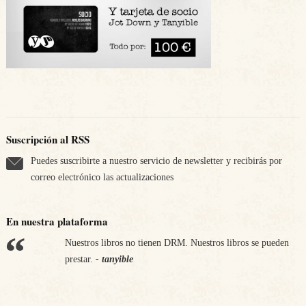
Suscripción al RSS
Puedes suscribirte a nuestro servicio de newsletter y recibirás por
correo electrónico las actualizaciones
En nuestra plataforma
Nuestros libros no tienen DRM. Nuestros libros se pueden
Apostamos por nuestra economía. Nos comprometemos a
prestar.
pagar los impuestos en los países en los que vendemos.
- tanyible
-
tanyible