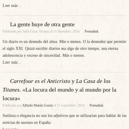
Leer más ..
La gente huye de otra gente
Publicado por
Julio César Álvarez
el
11 diciembre, 2014
Permalink
Un diario es un desnudo del alma. Más o menos. O la desnudez que permite
el siglo XXI. Quizá escribir diarios sea algo de otro tiempo, una eterna
adolescencia y exceso de sinceridad. Más o menos.
Leer más ..
Carrefour es el Anticristo
y
La Casa de los
Titanes
. «La locura del mundo y al mundo por la
locura»
Publicado por
Alfredo Martín Gorriz
el
17 septiembre, 2014
Permalink
Sutileza o elegancia no son los adjetivos que se utilizarían para hablar de las
noticias de sucesos en España.