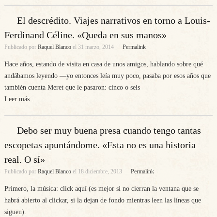
El descrédito. Viajes narrativos en torno a Louis-
Ferdinand Céline. «Queda en sus manos»
Publicado por
Raquel Blanco
el
31 marzo, 2014
Permalink
Hace años, estando de visita en casa de unos amigos, hablando sobre qué
andábamos leyendo —yo entonces leía muy poco, pasaba por esos años que
también cuenta Meret que le pasaron: cinco o seis
Leer más ..
Debo ser muy buena presa cuando tengo tantas
escopetas apuntándome. «Esta no es una historia
real. O sí»
Publicado por
Raquel Blanco
el
18 diciembre, 2013
Permalink
Primero, la música: click aquí (es mejor si no cierran la ventana que se
habrá abierto al clickar, si la dejan de fondo mientras leen las líneas que
siguen).