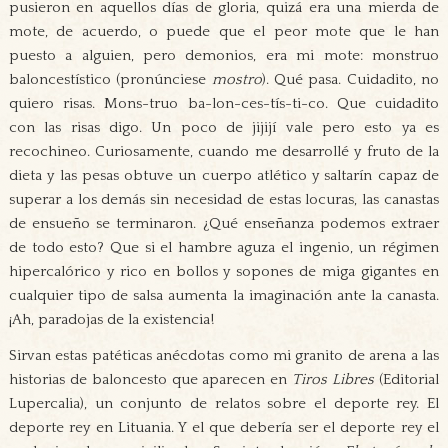
pusieron en aquellos días de gloria, quizá era una mierda de
mote, de acuerdo, o puede que el peor mote que le han
puesto a alguien, pero demonios, era mi mote: monstruo
baloncestístico (pronúnciese
mostro
). Qué pasa. Cuidadito, no
quiero risas. Mons-truo ba-lon-ces-tís-ti-co. Que cuidadito
con las risas digo. Un poco de jijijí vale pero esto ya es
recochineo. Curiosamente, cuando me desarrollé y fruto de la
dieta y las pesas obtuve un cuerpo atlético y saltarín capaz de
superar a los demás sin necesidad de estas locuras, las canastas
de ensueño se terminaron. ¿Qué enseñanza podemos extraer
de todo esto? Que si el hambre aguza el ingenio, un régimen
hipercalórico y rico en bollos y sopones de miga gigantes en
cualquier tipo de salsa aumenta la imaginación ante la canasta.
¡Ah, paradojas de la existencia!
Sirvan estas patéticas anécdotas como mi granito de arena a las
historias de baloncesto que aparecen en
Tiros Libres
(Editorial
Lupercalia), un conjunto de relatos sobre el deporte rey. El
deporte rey en Lituania. Y el que debería ser el deporte rey el