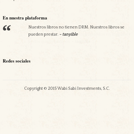
En nuestra plataforma
Nuestros libros no tienen DRM. Nuestros libros se
Apostamos por nuestra economía. Nos
pueden prestar.
comprometemos a pagar los impuestos en los países
- tanyible
en los que vendemos.
- tanyible
Redes sociales
Copyright © 2015 Wabi Sabi Investments, S.C.