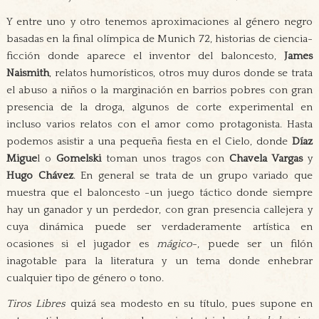
Y entre uno y otro tenemos aproximaciones al género negro
basadas en la final olímpica de Munich 72, historias de ciencia-
ficción donde aparece el inventor del baloncesto,
James
Naismith
, relatos humorísticos, otros muy duros donde se trata
el abuso a niños o la marginación en barrios pobres con gran
presencia de la droga, algunos de corte experimental en
incluso varios relatos con el amor como protagonista. Hasta
podemos asistir a una pequeña fiesta en el Cielo, donde
Díaz
Migue
l o
Gomelski
toman unos tragos con
Chavela Vargas
y
Hugo Chávez
. En general se trata de un grupo variado que
muestra que el baloncesto -un juego táctico donde siempre
hay un ganador y un perdedor, con gran presencia callejera y
cuya dinámica puede ser verdaderamente artística en
ocasiones si el jugador es
mágico
-, puede ser un filón
inagotable para la literatura y un tema donde enhebrar
cualquier tipo de género o tono.
Tiros Libres
quizá sea modesto en su título, pues supone en