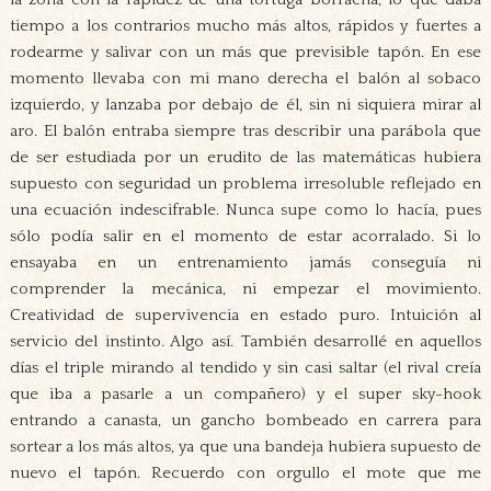
tiempo a los contrarios mucho más altos, rápidos y fuertes a
rodearme y salivar con un más que previsible tapón. En ese
momento llevaba con mi mano derecha el balón al sobaco
izquierdo, y lanzaba por debajo de él, sin ni siquiera mirar al
aro. El balón entraba siempre tras describir una parábola que
de ser estudiada por un erudito de las matemáticas hubiera
supuesto con seguridad un problema irresoluble reflejado en
una ecuación indescifrable. Nunca supe como lo hacía, pues
sólo podía salir en el momento de estar acorralado. Si lo
ensayaba en un entrenamiento jamás conseguía ni
comprender la mecánica, ni empezar el movimiento.
Creatividad de supervivencia en estado puro. Intuición al
servicio del instinto. Algo así. También desarrollé en aquellos
días el triple mirando al tendido y sin casi saltar (el rival creía
que iba a pasarle a un compañero) y el super sky-hook
entrando a canasta, un gancho bombeado en carrera para
sortear a los más altos, ya que una bandeja hubiera supuesto de
nuevo el tapón. Recuerdo con orgullo el mote que me