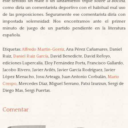
este sentido un mate o un lanzamiento triple
sobre la bocina
,
como diría un comentarista deportivo con el habitual mal uso
de las preposiciones. Seguramente ese comentarista diría con
impostada solemnidad: Nos encontramos ante el primer
minuto de juego de un partido pendiente en la literatura
española.
Etiquetas:
Alfredo Martín-Gorriz
, Ana Pérez Cañamares, Daniel
Ruiz,
Daniel Ruiz García
, David Benedicte, David Refoyo,
ediciones Lupercalia, Eloy Fernández Porta, Francisco Gallardo,
Jacobo Rivero, Javier Avilés, Javier García Rodríguez, Javier
López Menacho, Josu Arteaga, Juan Antonio Corbalán,
Mario
Crespo
, Mercedes Díaz, Miguel Serrano, Patxi Izurzun, Sergi de
Diego Mas, Sergi Puertas.
Comentar