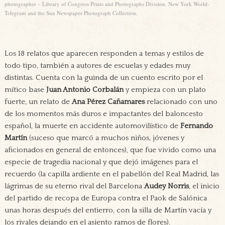
photographer – Library of Congress Prints and Photographs Division. New York World-
Telegram and the Sun Newspaper Photograph Collection.
Los 18 relatos que aparecen responden a temas y estilos de
todo tipo, también a autores de escuelas y edades muy
distintas. Cuenta con la guinda de un cuento escrito por el
mítico base
Juan Antonio Corbalán
y empieza con un plato
fuerte, un relato de
Ana Pérez Cañamares
relacionado con uno
de los momentos más duros e impactantes del baloncesto
español, la muerte en accidente automovilístico de
Fernando
Martín
(suceso que marcó a muchos niños, jóvenes y
aficionados en general de entonces), que fue vivido como una
especie de tragedia nacional y que dejó imágenes para el
recuerdo (la capilla ardiente en el pabellón del Real Madrid, las
lágrimas de su eterno rival del Barcelona
Audey Norris
, el inicio
del partido de recopa de Europa contra el Paok de Salónica
unas horas después del entierro, con la silla de Martín vacía y
los rivales dejando en el asiento ramos de flores).