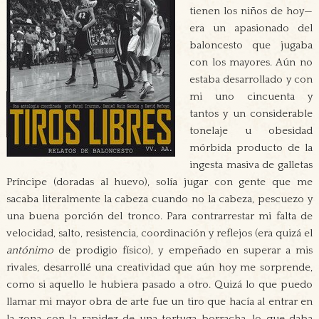
tienen los niños de hoy—
era un apasionado del
baloncesto que jugaba
con los mayores. Aún no
estaba desarrollado y con
mi uno cincuenta y
tantos y un considerable
tonelaje u obesidad
mórbida producto de la
ingesta masiva de galletas
Príncipe (doradas al huevo), solía jugar con gente que me
sacaba literalmente la cabeza cuando no la cabeza, pescuezo y
una buena porción del tronco. Para contrarrestar mi falta de
velocidad, salto, resistencia, coordinación y reflejos (era quizá el
antónimo
de prodigio físico), y empeñado en superar a mis
rivales, desarrollé una creatividad que aún hoy me sorprende,
como si aquello le hubiera pasado a otro. Quizá lo que puedo
llamar mi mayor obra de arte fue un tiro que hacía al entrar en
la zona con la rapidez de una tortuga borracha, lo que daba