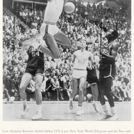
Lew Alcindor Kareem Abdul-Jabbar UCLA por New York World-Telegram and the Sun staff