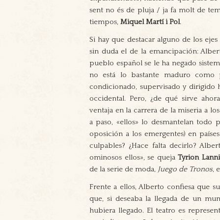
sent no és de pluja / ja fa molt de t
tiempos,
Miquel Martí i Pol
.
Si hay que destacar alguno de los eje
sin duda el de la emancipación: Alber
pueblo español se le ha negado sistem
no está lo bastante maduro como p
condicionado, supervisado y dirigido h
occidental. Pero, ¿de qué sirve ahor
ventaja en la carrera de la miseria a 
a paso, «ellos» lo desmantelan todo p
oposición a los emergentes) en países
culpables? ¿Hace falta decirlo? Albert
ominosos ellos», se queja
Tyrion Lanni
de la serie de moda,
Juego de Tronos
, 
Frente a ellos, Alberto confiesa que s
que, si deseaba la llegada de un m
hubiera llegado. El teatro es represe