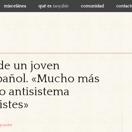
miscelánea
qué es
tanyible
comunidad
contact
de un joven
spañol. «Mucho más
o antisistema
istes»
ponder