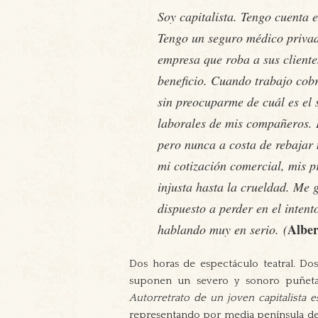
Soy capitalista. Tengo cuenta 
Tengo un seguro médico privad
empresa que roba a sus cliente
beneficio. Cuando trabajo cobr
sin preocuparme de cuál es el s
laborales de mis compañeros.
pero nunca a costa de rebajar 
mi cotización comercial, mis p
injusta hasta la crueldad. Me 
dispuesto a perder en el inten
Alber
hablando muy en serio. (
Dos horas de espectáculo teatral. D
suponen un severo y sonoro puñetaz
Autorretrato de un joven capitalista 
representando por media península des