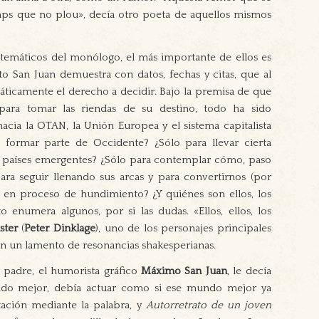
emps que no plou», decía otro poeta de aquellos mismos
s temáticos del monólogo, el más importante de ellos es
to San Juan demuestra con datos, fechas y citas, que al
áticamente el derecho a decidir. Bajo la premisa de que
ara tomar las riendas de su destino, todo ha sido
acia la OTAN, la Unión Europea y el sistema capitalista
a formar parte de Occidente? ¿Sólo para llevar cierta
los países emergentes? ¿Sólo para contemplar cómo, paso
ara seguir llenando sus arcas y para convertirnos (por
 en proceso de hundimiento? ¿Y quiénes son ellos, los
o enumera algunos, por si las dudas. «Ellos, ellos, los
ster
(
Peter Dinklage
), uno de los personajes principales
en un lamento de resonancias shakesperianas.
u padre, el humorista gráfico
Máximo San Juan
, le decía
undo mejor, debía actuar como si ese mundo mejor ya
ntación mediante la palabra, y
Autorretrato de un joven