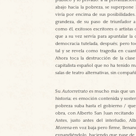
abajo hacia la pobreza, se superpone l
vivía por encima de sus posibilidades.
grandeza, de su paso de triunfador 
como él, exitosos escritores o artistas
que a su vez servía para apuntalar la
democracia tutelada, después; pero to
tal y se revela como tragedia en cuanto
Ahora toca la destrucción de la clas
capitalista español que no ha tenido 
salas de teatro alternativas, sin compañí
Su
Autorretrato
es mucho más que un al
historia; es emoción contenida y soste
pobreza suba hasta el gobierno / que 
obra, con Alberto San Juan recitand
Antes, justo antes del interludio, 
Morena
en voz baja pero firme, llenan
expandiéndolo, haciendo que pase de 