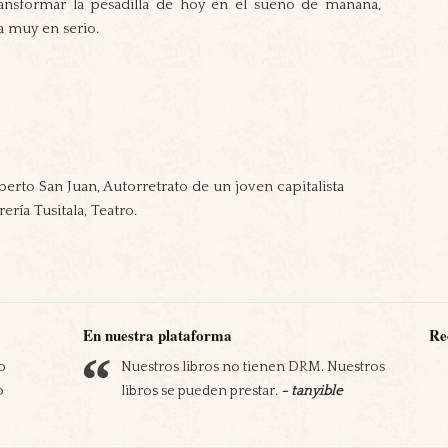
ansformar la pesadilla de hoy en el sueño de mañana,
a muy en serio.
berto San Juan, Autorretrato de un joven capitalista
ería Tusitala, Teatro.
En nuestra plataforma
Re
o
Nuestros libros no tienen DRM. Nuestros
Apostamos por nuestra economía. Nos
o
libros se pueden prestar.
comprometemos a pagar los impuestos en
- tanyible
los países en los que vendemos.
- tanyible