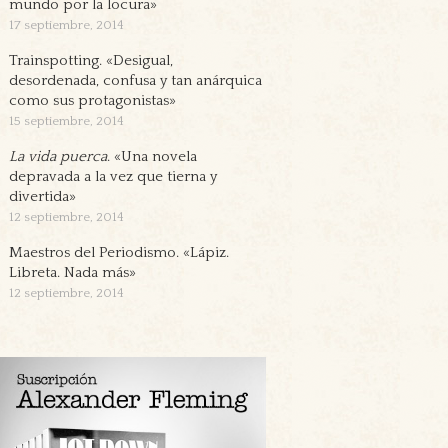
mundo por la locura»
17 septiembre, 2014
Trainspotting. «Desigual,
desordenada, confusa y tan anárquica
como sus protagonistas»
15 septiembre, 2014
La vida puerca
. «Una novela
depravada a la vez que tierna y
divertida»
12 septiembre, 2014
Maestros del Periodismo. «Lápiz.
Libreta. Nada más»
12 septiembre, 2014