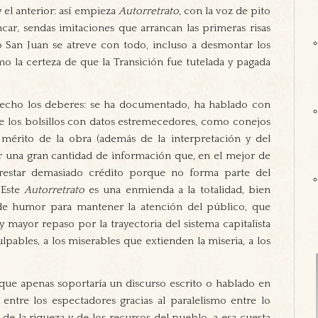
y el anterior: así empieza
Autorretrato
, con la voz de pito
car, sendas imitaciones que arrancan las primeras risas
to San Juan se atreve con todo, incluso a desmontar los
mo la certeza de que la Transición fue tutelada y pagada
 hecho los deberes: se ha documentado, ha hablado con
de los bolsillos con datos estremecedores, como conejos
 mérito de la obra (además de la interpretación y del
or una gran cantidad de información que, en el mejor de
 prestar demasiado crédito porque no forma parte del
 Este
Autorretrato
es una enmienda a la totalidad, bien
s de humor para mantener la atención del público, que
 y mayor repaso por la trayectoria del sistema capitalista
ulpables, a los miserables que extienden la miseria, a los
 (que apenas soportaría un discurso escrito o hablado en
 entre los espectadores gracias al paralelismo entre lo
n de la riqueza y de los recursos del pueblo, a esa cuesta