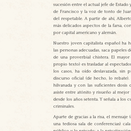
sucesión entre el actual jefe de Estado 
de Francisco y la voz de tonto de Juan
del respetable. A partir de ahí, Alber
más delicados aspectos de la farsa, co
por capital americano y alemán.
Nuestro joven capitalista español ha
las personas adecuadas, saca papeles 
de una proverbial chistera. El mayor
propio texto) es trasladar al espectad
los casos, ha oído deslavazada, sin
discurso oficial (de hecho, lo rebate).
hilvanada y con las suficientes dosi
asiste entre atónito y risueño al mejor
desde los años setenta. Y señala a los c
criminales.
Aparte de gracias a la risa, el mensaje
una tediosa sala de conferencias) cala
público y lo privado: a la privatizació