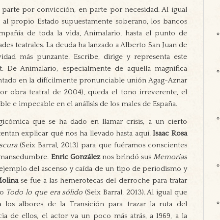
n parte por convicción, en parte por necesidad. Al igual
 al propio Estado supuestamente soberano, los bancos
pañía de toda la vida, Animalario, hasta el punto de
dades teatrales. La deuda ha lanzado a Alberto San Juan de
vidad más punzante. Escribe, dirige y representa este
t. De Animalario, especialmente de aquella magnífica
ado en la difícilmente pronunciable unión Agag-Aznar
r obra teatral de 2004), queda el tono irreverente, el
ble e impecable en el análisis de los males de España.
gicómica que se ha dado en llamar crisis, a un cierto
tentan explicar qué nos ha llevado hasta aquí.
Isaac Rosa
scura
(Seix Barral, 2013) para que fuéramos conscientes
de mansedumbre.
Enric González
nos brindó sus
Memorias
jemplo del ascenso y caída de un tipo de periodismo y
olina
se fue a las hemerotecas del derroche para tratar
do
Todo lo que era sólido
(Seix Barral, 2013). Al igual que
 los albores de la Transición para trazar la ruta del
ia de ellos, el actor va un poco más atrás, a 1969, a la