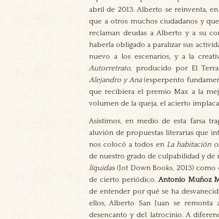
abril de 2013. Alberto se reinventa, e
que a otros muchos ciudadanos y que
reclaman deudas a Alberto y a su com
haberla obligado a paralizar sus activi
nuevo a los escenarios, y a la creati
Autorretrato
, producido por El Terra
Alejandro y Ana
(esperpento fundament
que recibiera el premio Max a la mejo
volumen de la queja, el acierto implaca
Asistimos, en medio de esta farsa tra
aluvión de propuestas literarias que in
nos colocó a todos en
La habitación o
de nuestro grado de culpabilidad y 
líquidas
(Jot Down Books, 2013) como e
de cierto periódico.
Antonio Muñoz M
de entender por qué se ha desvaneci
ellos, Alberto San Juan se remonta a
desencanto y del latrocinio. A diferenc