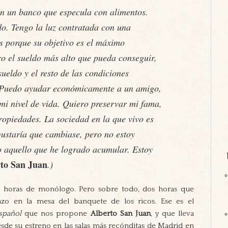
en un banco que especula con alimentos.
o. Tengo la luz contratada con una
s porque su objetivo es el máximo
o el sueldo más alto que pueda conseguir,
ueldo y el resto de las condiciones
 Puedo ayudar económicamente a un amigo,
mi nivel de vida. Quiero preservar mi fama,
ropiedades. La sociedad en la que vivo es
gustaría que cambiase, pero no estoy
to aquello que he logrado acumular. Estoy
to San Juan
.)
os horas de monólogo. Pero sobre todo, dos horas que
o en la mesa del banquete de los ricos. Ese es el
español
que nos propone
Alberto San Juan
, y que lleva
de su estreno en las salas más recónditas de Madrid en