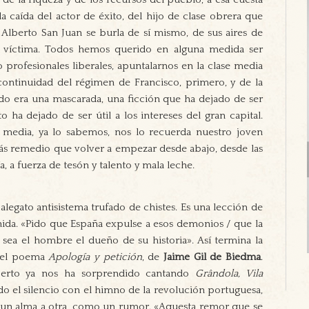
a caída del actor de éxito, del hijo de clase obrera que
 Alberto San Juan se burla de sí mismo, de sus aires de
a víctima. Todos hemos querido en alguna medida ser
 o profesionales liberales, apuntalarnos en la clase media
 continuidad del régimen de Francisco, primero, y de la
do era una mascarada, una ficción que ha dejado de ser
 ha dejado de ser útil a los intereses del gran capital.
e media, ya lo sabemos, nos lo recuerda nuestro joven
más remedio que volver a empezar desde abajo, desde las
a, a fuerza de tesón y talento y mala leche.
egato antisistema trufado de chistes. Es una lección de
nida. «Pido que España expulse a esos demonios / que la
sea el hombre el dueño de su historia». Así termina la
o el poema
Apología y petición
, de
Jaime Gil de Biedma
.
Alberto ya nos ha sorprendido cantando
Grândola, Vila
do el silencio con el himno de la revolución portuguesa,
un alma a otra, como un rumor. «Aquesta remor que se