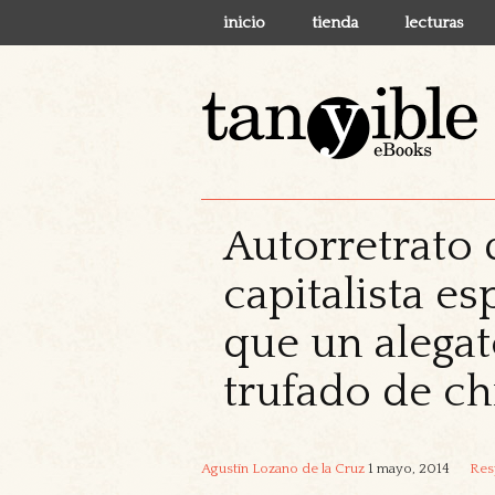
inicio
tienda
lecturas
Autorretrato 
capitalista e
que un alegat
trufado de ch
Agustín Lozano de la Cruz
1 mayo, 2014
Res